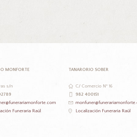
IO MONFORTE
TANARORIO SOBER
as s/n
C/ Comercio Nº 16
02789
982 400151
er@funerariamonforte.com
monfuner@funerariamonforte
zación Funeraria Raúl
Localización Funeraria Raúl