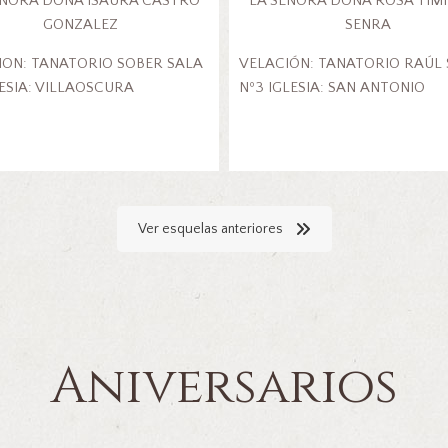
EÑORA DOÑA ISAURA CASTRO
LA SEÑORA DOÑA ROSA TIM
GONZALEZ
SENRA
ION: TANATORIO SOBER SALA
VELACIÓN: TANATORIO RAÚL 
LESIA: VILLAOSCURA
Nº3 IGLESIA: SAN ANTONIO
Ver esquelas anteriores
Aniversarios