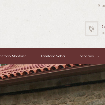
Rú
6
Te
natorio Monforte
Tanatorio Sober
Servicios