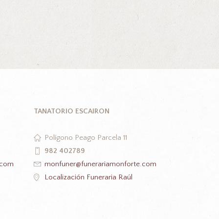
TANATORIO ESCAIRON
Polígono Peago Parcela 11
982 402789
.com
monfuner@funerariamonforte.com
Localización Funeraria Raúl