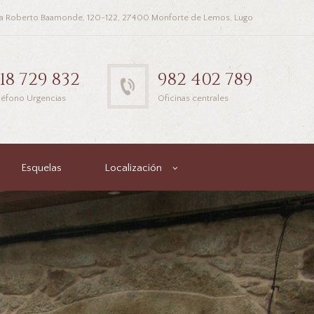
a Roberto Baamonde, 120-122, 27400 Monforte de Lemos, Lugo
18 729 832
982 402 789
léfono Urgencias
Oficinas centrales
Esquelas
Localización