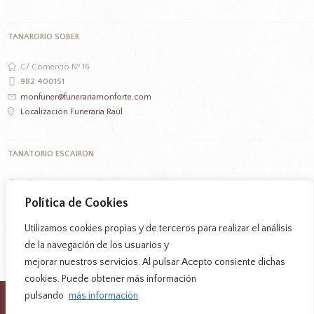
TANARORIO SOBER
C/ Comercio Nº 16
982 400151
monfuner@funerariamonforte.com
Localización Funeraria Raúl
TANATORIO ESCAIRON
Polígono Peago Parcela 11
982 402789
Política de Cookies
monfuner@funerariamonforte.com
Utilizamos cookies propias y de terceros para realizar el análisis
Localización Funeraria Raúl
de la navegación de los usuarios y
mejorar nuestros servicios. Al pulsar Acepto consiente dichas
cookies. Puede obtener más información
pulsando
más información
Aviso legal
|
Política de Privacidad
|
Política de Cookies
Monfuner S.L. © 2023 Todos los derechos reservados