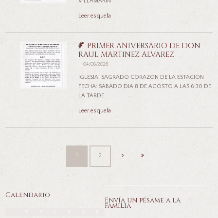
VILLAMARÍN
Leer esquela
PRIMER ANIVERSARIO DE DON
RAUL MARTINEZ ALVAREZ
04/08/2026
IGLESIA: SAGRADO CORAZON DE LA ESTACION
FECHA: SABADO DIA 8 DE AGOSTO A LAS 6:30 DE
LA TARDE
Leer esquela
1
2
Calendario
Envía un pésame a la
familia
L
M
X
J
V
S
D