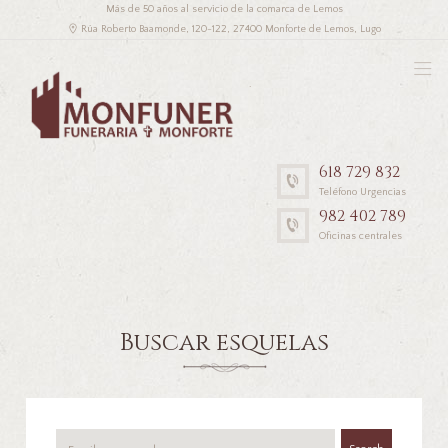
Más de 50 años al servicio de la comarca de Lemos
Rúa Roberto Baamonde, 120-122, 27400 Monforte de Lemos, Lugo
.
618 729 832
Teléfono Urgencias
982 402 789
Oficinas centrales
Buscar esquelas