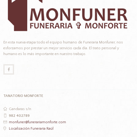
En esta nueva etapa todo el equipo humano de Funeraria Monfuner, nos
esforzamos por prestar un mejor servicio cada día. El trato personal y
humano es lo más importante en nuestro trabajo.
TANATORIO MONFORTE
Gandaras s/n
982 402789
monfuner@funerariamonforte.com
Localización Funeraria Raúl